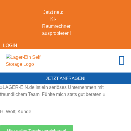
Jetzt neu:
KI-
Raumrechner
ausprobieren!
LOGIN
JETZT ANFRAGEN!
»LAGER-EIN.de ist ein seriöses Unternehmen mit
freundlichem Team. Fühlte mich stets gut beraten.«
H. Wolf, Kunde
Hier online Termin vereinbaren!