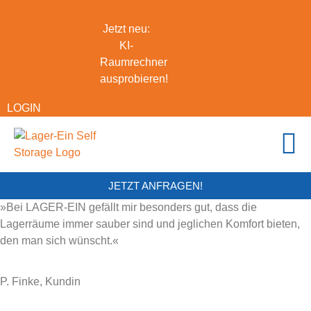
Jetzt neu:
KI-
Raumrechner
ausprobieren!
LOGIN
JETZT ANFRAGEN!
»Bei LAGER-EIN gefällt mir besonders gut, dass die
Lagerräume immer sauber sind und jeglichen Komfort bieten,
den man sich wünscht.«
P. Finke, Kundin